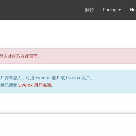
關於
Pricing
He
登入才能取存此頁面。
資料登入，可用 Eventor 賬戶或 Livelox 賬戶。
表示已接受
Livelox 用戶協議
。