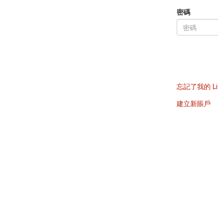
密碼
忘記了我的 Li
建立新賬戶