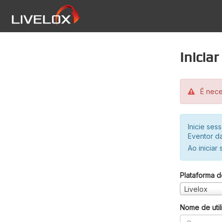
Inicia
É neces
Inicie se
Eventor da
Ao iniciar
Plataforma d
Livelox
Nome de util