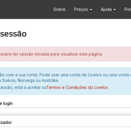
Sobre
Preços
Ajuda
Po
r sessão
sário ter sessão iniciada para visualizar esta página.
ssão com a sua conta. Pode usar uma conta de Livelox ou uma conta
 Suécia, Noruega ou Austrália.
 sessão, está a aceitar os
Termos e Condições do Livelox
.
e login
izador