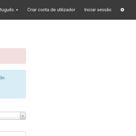
rtuguês
Criar conta de utilizador
Iniciar sessão
 do