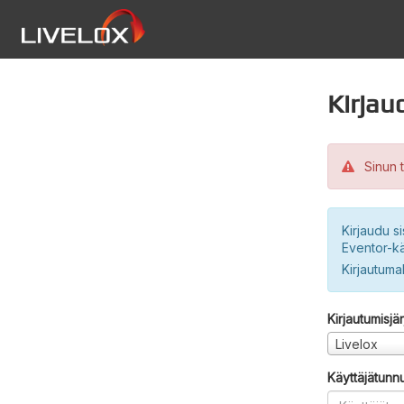
Kirjau
Sinun t
Kirjaudu si
Eventor-kä
Kirjautuma
Kirjautumisjä
Livelox
Käyttäjätunn