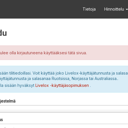
Tietoja
Hinnoittelu
du
ulee olla kirjautuneena käyttääksesi tätä sivua.
sään tilitiedoillasi. Voit käyttää joko Livelox-käyttäjätunnusta ja salasa
yttäjätunnusta ja salasanaa Ruotsissa, Norjassa tai Australiassa..
lla sisään hyväksyt
Livelox -käyttäjäsopimuksen
.
rjestelmä
us