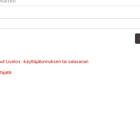
ut Livelox -käyttäjätunnuksen tai salasanan
äjätili