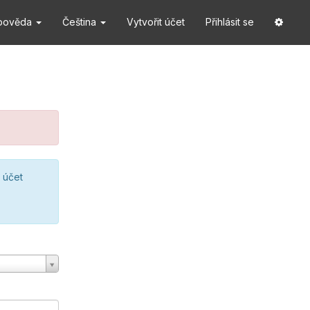
pověda
Čeština
Vytvořit účet
Přihlásit se
 účet