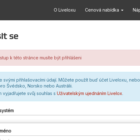
O Liveloxu
Cenová nabídka
Ná
it se
stup k této stránce musíte být přihlášeni
se svými přihlašovacími údají. Můžete použít buď účet Liveloxu, nebo
ro Švédsko, Norsko nebo Austrálii.
m vyjadřujete svůj souhlas s
Uživatelským ujednáním Livelox
.
 systém
 jméno