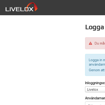
Logga 
Du måst
Logga in m
användarn
Genom att
Inloggnings
Livelox
Användarna