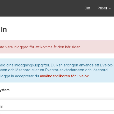
Om
Priser
in
e vara inloggad för att komma åt den här sidan.
ed dina inloggningsuppgifter. Du kan antingen använda ett Livelox-
amn och lösenord eller ett Eventor-användarnamn och lösenord.
 logga in accepterar du
användarvillkoren för Livelox
.
system
mn