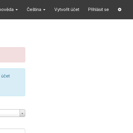
pověda
Čeština
Vytvořit účet
Přihlásit se
 účet