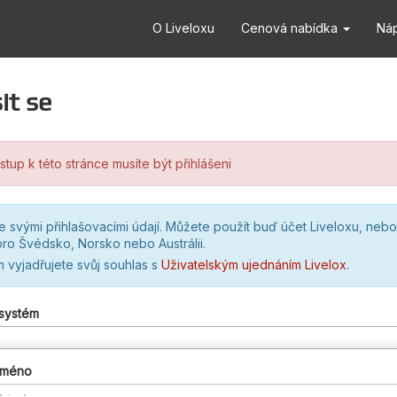
O Liveloxu
Cenová nabídka
Ná
it se
stup k této stránce musíte být přihlášeni
se svými přihlašovacími údají. Můžete použít buď účet Liveloxu, nebo
ro Švédsko, Norsko nebo Austrálii.
m vyjadřujete svůj souhlas s
Uživatelským ujednáním Livelox
.
 systém
 jméno