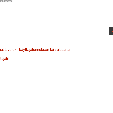
ut Livelox -käyttäjätunnuksen tai salasanan
äjätili