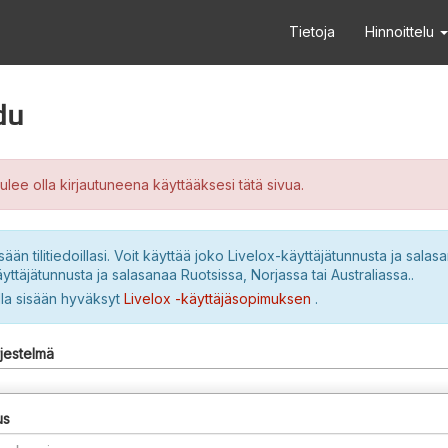
Tietoja
Hinnoittelu
du
ulee olla kirjautuneena käyttääksesi tätä sivua.
sään tilitiedoillasi. Voit käyttää joko Livelox-käyttäjätunnusta ja salasa
yttäjätunnusta ja salasanaa Ruotsissa, Norjassa tai Australiassa..
lla sisään hyväksyt
Livelox -käyttäjäsopimuksen
.
rjestelmä
us