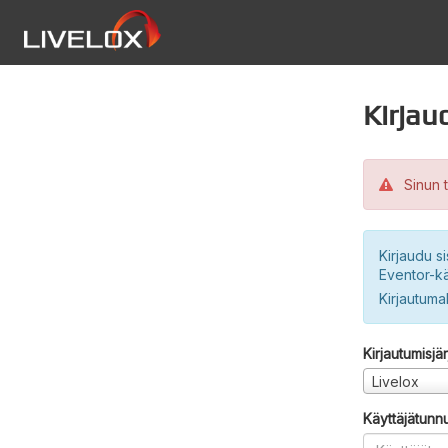
Kirjau
Sinun t
Kirjaudu si
Eventor-kä
Kirjautuma
Kirjautumisjä
Livelox
Käyttäjätunn