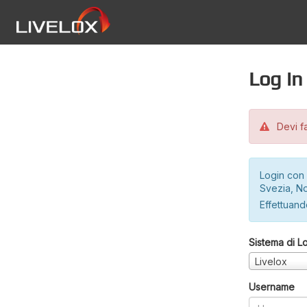
Log in
Devi fa
Login con 
Svezia, No
Effettuando
Sistema di L
Livelox
Username