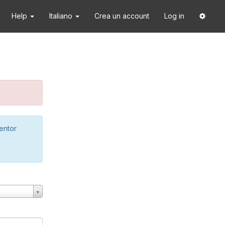
Help
Italiano
Crea un account
Log in
ventor