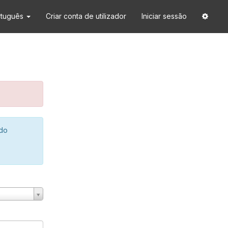
rtuguês
Criar conta de utilizador
Iniciar sessão
 do