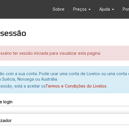
Sobre
Preços
Ajuda
Po
r sessão
sário ter sessão iniciada para visualizar esta página.
ssão com a sua conta. Pode usar uma conta de Livelox ou uma conta
 Suécia, Noruega ou Austrália.
 sessão, está a aceitar os
Termos e Condições do Livelox
.
e login
izador