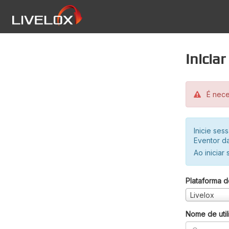
Inicia
É neces
Inicie se
Eventor da
Ao iniciar
Plataforma d
Livelox
Nome de util