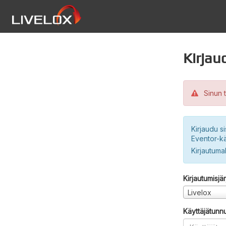
Kirjau
Sinun t
Kirjaudu si
Eventor-kä
Kirjautuma
Kirjautumisjä
Livelox
Käyttäjätunn