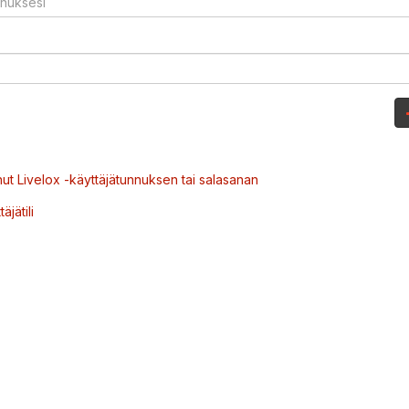
ut Livelox -käyttäjätunnuksen tai salasanan
äjätili