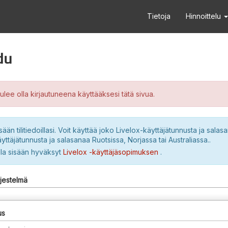
Tietoja
Hinnoittelu
du
ulee olla kirjautuneena käyttääksesi tätä sivua.
sään tilitiedoillasi. Voit käyttää joko Livelox-käyttäjätunnusta ja salasa
yttäjätunnusta ja salasanaa Ruotsissa, Norjassa tai Australiassa..
lla sisään hyväksyt
Livelox -käyttäjäsopimuksen
.
rjestelmä
us