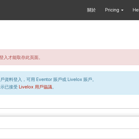
關於
Pricing
He
登入才能取存此頁面。
資料登入，可用 Eventor 賬戶或 Livelox 賬戶。
表示已接受
Livelox 用戶協議
。