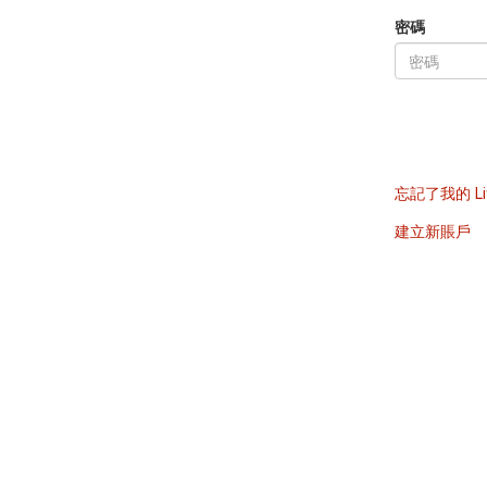
密碼
忘記了我的 Li
建立新賬戶