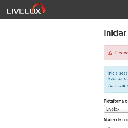
Inicia
É neces
Inicie se
Eventor da
Ao iniciar
Plataforma d
Livelox
Nome de util