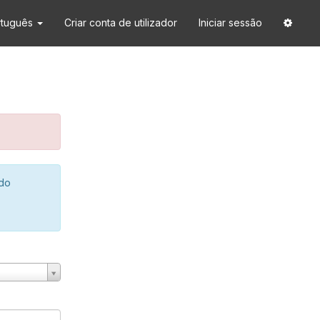
rtuguês
Criar conta de utilizador
Iniciar sessão
 do