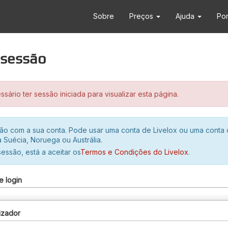
Sobre
Preços
Ajuda
Po
r sessão
sário ter sessão iniciada para visualizar esta página.
ssão com a sua conta. Pode usar uma conta de Livelox ou uma conta
 Suécia, Noruega ou Austrália.
 sessão, está a aceitar os
Termos e Condições do Livelox
.
e login
izador