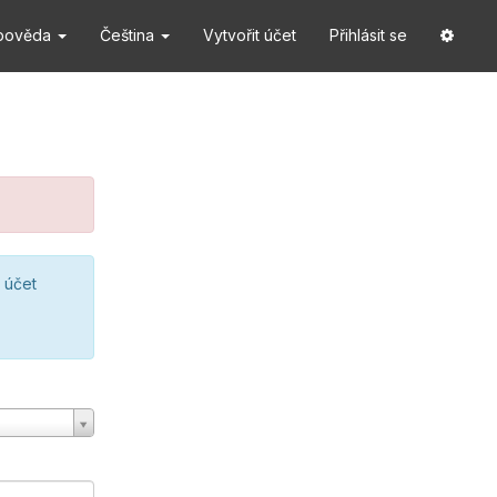
pověda
Čeština
Vytvořit účet
Přihlásit se
 účet