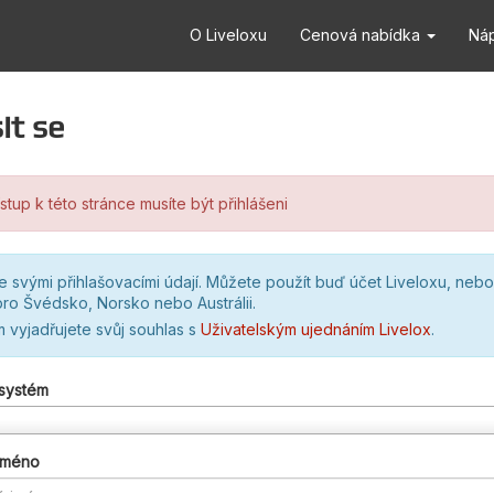
O Liveloxu
Cenová nabídka
Ná
it se
stup k této stránce musíte být přihlášeni
se svými přihlašovacími údají. Můžete použít buď účet Liveloxu, nebo
ro Švédsko, Norsko nebo Austrálii.
m vyjadřujete svůj souhlas s
Uživatelským ujednáním Livelox
.
 systém
 jméno