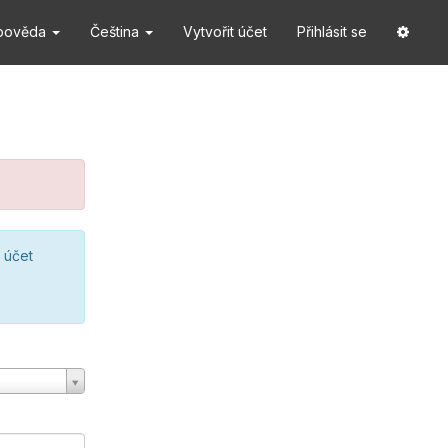
pověda
Čeština
Vytvořit účet
Přihlásit se
 účet