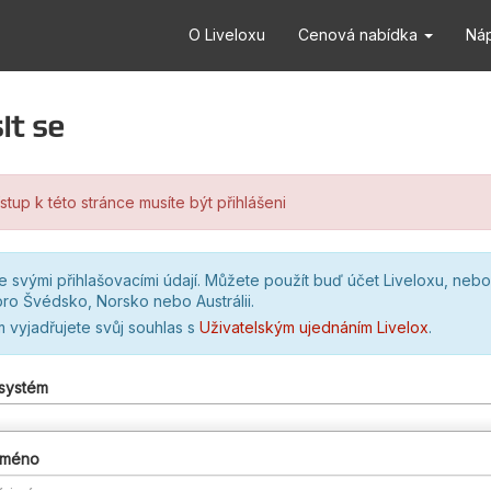
O Liveloxu
Cenová nabídka
Ná
it se
stup k této stránce musíte být přihlášeni
se svými přihlašovacími údají. Můžete použít buď účet Liveloxu, nebo
ro Švédsko, Norsko nebo Austrálii.
m vyjadřujete svůj souhlas s
Uživatelským ujednáním Livelox
.
 systém
 jméno