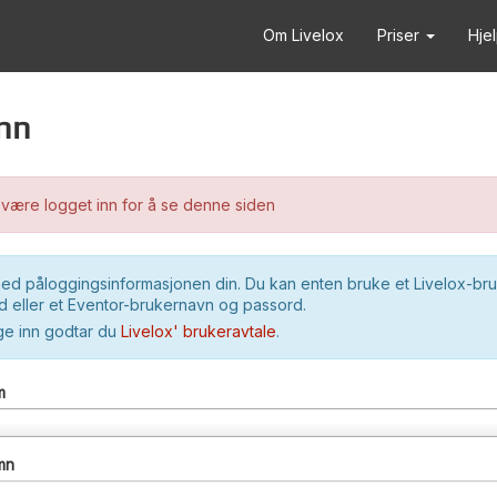
Om Livelox
Priser
Hje
nn
være logget inn for å se denne siden
ed påloggingsinformasjonen din. Du kan enten bruke et Livelox-br
 eller et Eventor-brukernavn og passord.
ge inn godtar du
Livelox' brukeravtale
.
m
mn