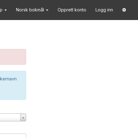
lp
Norsk bokmål
Opprett konto
Logg inn
ukernavn