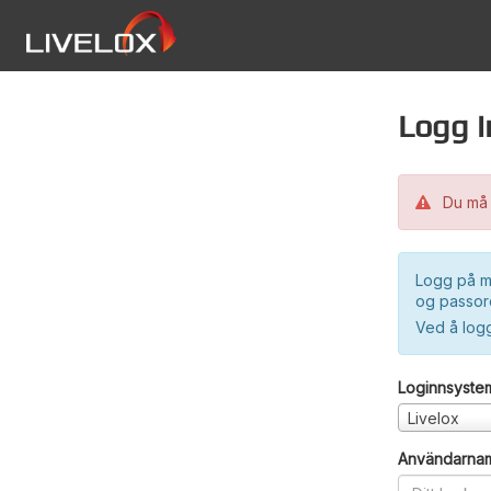
Logg i
Du må 
Logg på m
og passord
Ved å log
Loginnsyste
Livelox
Användarna