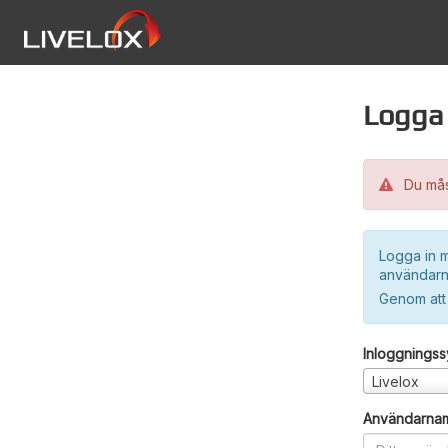
Logga 
Du måst
Logga in m
användarn
Genom att
Inloggnings
Livelox
Användarna