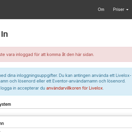
Om
Priser
in
e vara inloggad för att komma åt den här sidan.
ed dina inloggningsuppgifter. Du kan antingen använda ett Livelox-
amn och lösenord eller ett Eventor-användarnamn och lösenord.
 logga in accepterar du
användarvillkoren för Livelox
.
system
mn