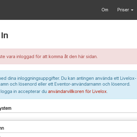
Om
Priser
in
e vara inloggad för att komma åt den här sidan.
ed dina inloggningsuppgifter. Du kan antingen använda ett Livelox-
amn och lösenord eller ett Eventor-användarnamn och lösenord.
 logga in accepterar du
användarvillkoren för Livelox
.
system
mn