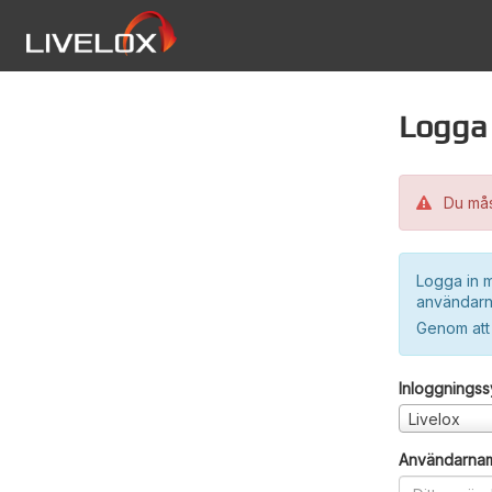
Logga 
Du måst
Logga in m
användarn
Genom att
Inloggnings
Livelox
Användarna