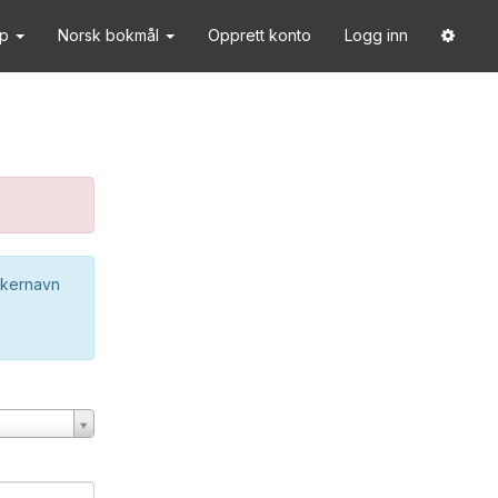
lp
Norsk bokmål
Opprett konto
Logg inn
ukernavn