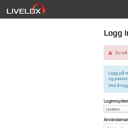
Logg i
Du må 
Logg på m
og passord
Ved å log
Loginnsyste
Livelox
Användarna