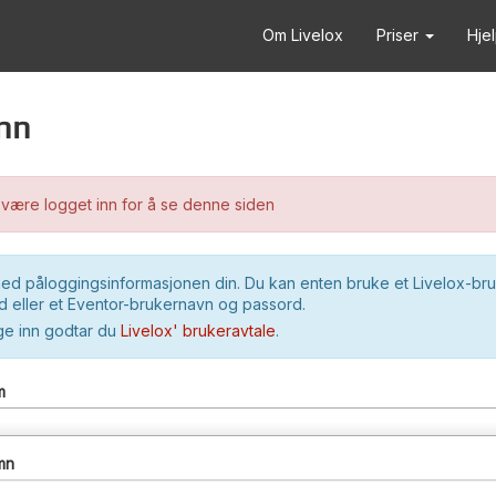
Om Livelox
Priser
Hje
nn
være logget inn for å se denne siden
ed påloggingsinformasjonen din. Du kan enten bruke et Livelox-br
 eller et Eventor-brukernavn og passord.
ge inn godtar du
Livelox' brukeravtale
.
m
mn