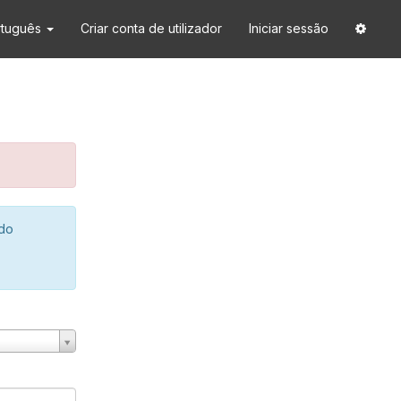
rtuguês
Criar conta de utilizador
Iniciar sessão
 do