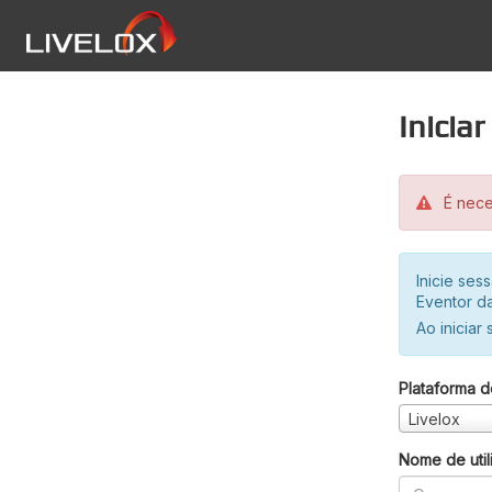
Inicia
É neces
Inicie se
Eventor da
Ao iniciar
Plataforma d
Livelox
Nome de util