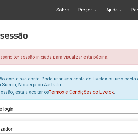
Sobre
Preços
Ajuda
Po
r sessão
sário ter sessão iniciada para visualizar esta página.
ssão com a sua conta. Pode usar uma conta de Livelox ou uma conta
 Suécia, Noruega ou Austrália.
 sessão, está a aceitar os
Termos e Condições do Livelox
.
e login
izador