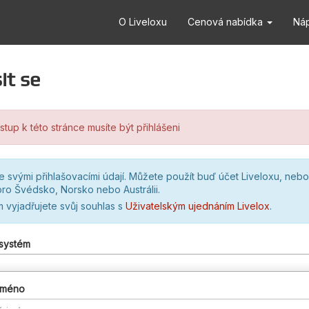
O Liveloxu
Cenová nabídka
Ná
it se
stup k této stránce musíte být přihlášeni
se svými přihlašovacími údají. Můžete použít buď účet Liveloxu, nebo
ro Švédsko, Norsko nebo Austrálii.
m vyjadřujete svůj souhlas s
Uživatelským ujednáním Livelox
.
 systém
 jméno