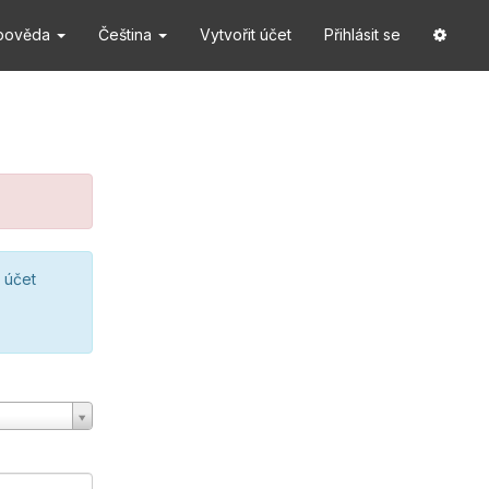
pověda
Čeština
Vytvořit účet
Přihlásit se
 účet