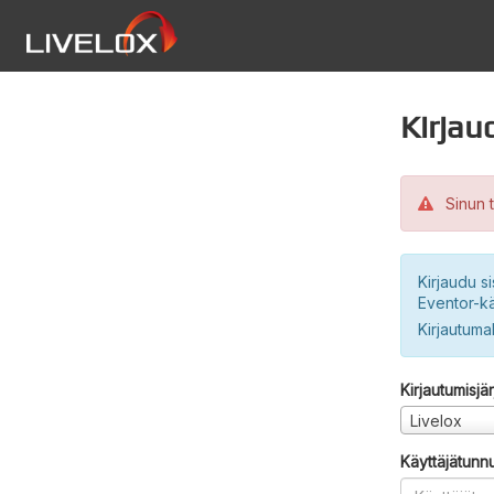
Kirjau
Sinun t
Kirjaudu si
Eventor-kä
Kirjautuma
Kirjautumisjä
Livelox
Käyttäjätunn