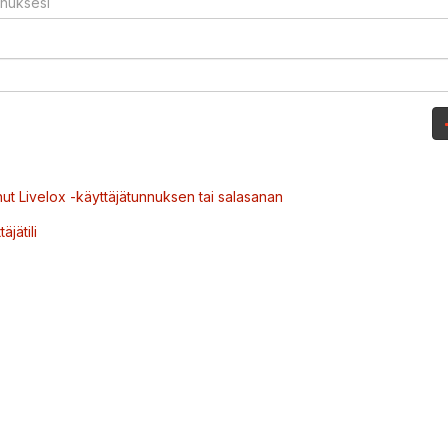
ut Livelox -käyttäjätunnuksen tai salasanan
äjätili