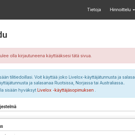
Tietoja
Hinnoittelu
du
ulee olla kirjautuneena käyttääksesi tätä sivua.
sään tilitiedoillasi. Voit käyttää joko Livelox-käyttäjätunnusta ja salasa
yttäjätunnusta ja salasanaa Ruotsissa, Norjassa tai Australiassa..
lla sisään hyväksyt
Livelox -käyttäjäsopimuksen
.
rjestelmä
us