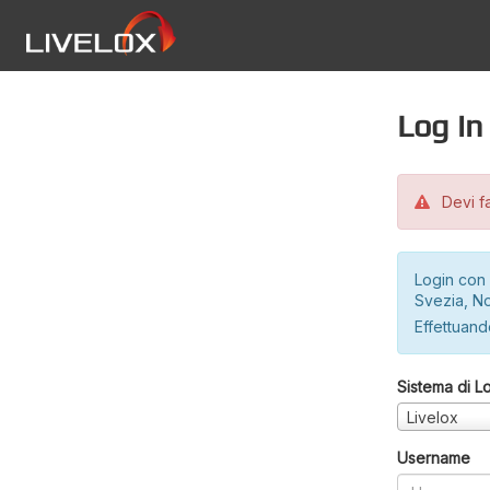
Log in
Devi fa
Login con 
Svezia, No
Effettuando
Sistema di L
Livelox
Username