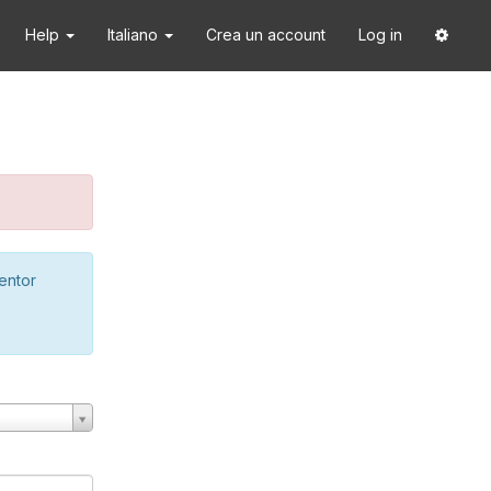
Help
Italiano
Crea un account
Log in
ventor