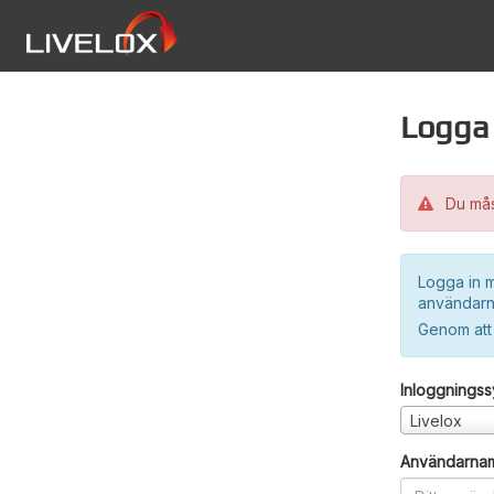
Logga 
Du måst
Logga in m
användarn
Genom att
Inloggnings
Livelox
Användarna