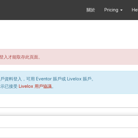
關於
Pricing
He
登入才能取存此頁面。
資料登入，可用 Eventor 賬戶或 Livelox 賬戶。
表示已接受
Livelox 用戶協議
。