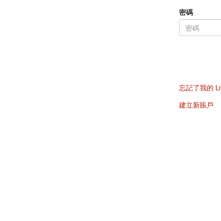
密碼
忘記了我的 Li
建立新賬戶