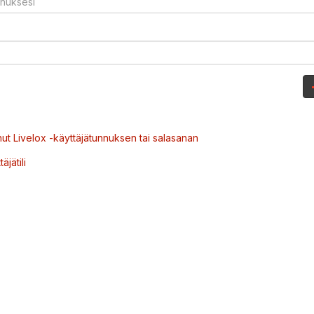
ut Livelox -käyttäjätunnuksen tai salasanan
äjätili