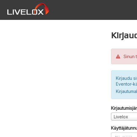
Kirjau
Sinun t
Kirjaudu si
Eventor-kä
Kirjautuma
Kirjautumisjä
Livelox
Käyttäjätunn