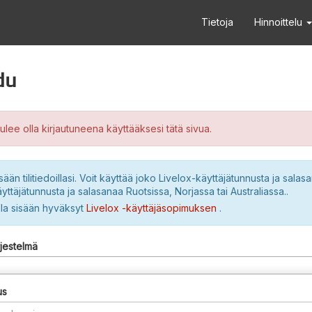
Tietoja
Hinnoittelu
du
ulee olla kirjautuneena käyttääksesi tätä sivua.
sään tilitiedoillasi. Voit käyttää joko Livelox-käyttäjätunnusta ja salasa
yttäjätunnusta ja salasanaa Ruotsissa, Norjassa tai Australiassa..
lla sisään hyväksyt
Livelox -käyttäjäsopimuksen
.
rjestelmä
us