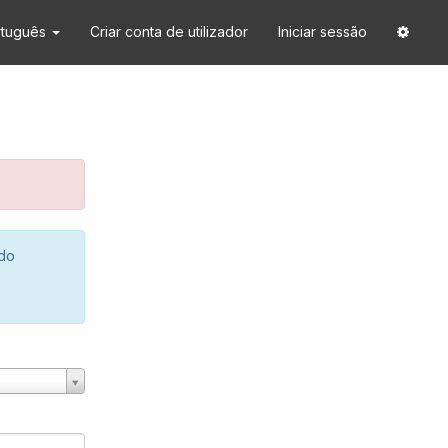
rtuguês
Criar conta de utilizador
Iniciar sessão
 do