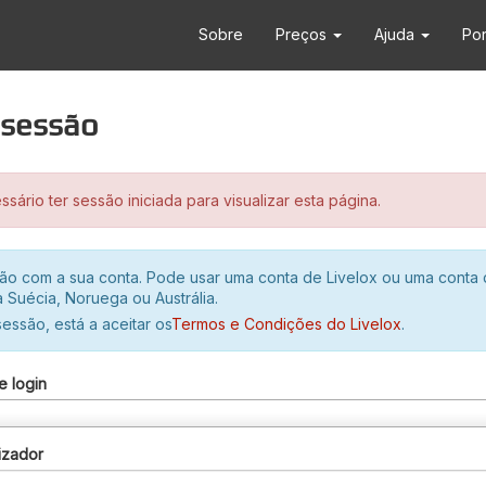
Sobre
Preços
Ajuda
Po
r sessão
sário ter sessão iniciada para visualizar esta página.
ssão com a sua conta. Pode usar uma conta de Livelox ou uma conta
 Suécia, Noruega ou Austrália.
 sessão, está a aceitar os
Termos e Condições do Livelox
.
e login
izador