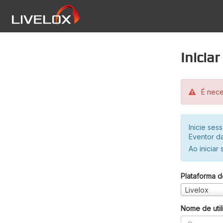
Inicia
É neces
Inicie se
Eventor da
Ao iniciar
Plataforma d
Livelox
Nome de util