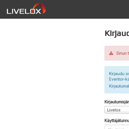
Kirjau
Sinun t
Kirjaudu si
Eventor-kä
Kirjautuma
Kirjautumisjä
Livelox
Käyttäjätunn