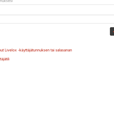
ut Livelox -käyttäjätunnuksen tai salasanan
äjätili