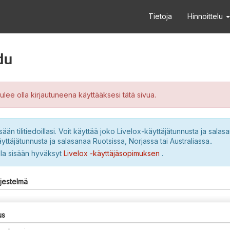
Tietoja
Hinnoittelu
du
ulee olla kirjautuneena käyttääksesi tätä sivua.
sään tilitiedoillasi. Voit käyttää joko Livelox-käyttäjätunnusta ja salasa
yttäjätunnusta ja salasanaa Ruotsissa, Norjassa tai Australiassa..
lla sisään hyväksyt
Livelox -käyttäjäsopimuksen
.
rjestelmä
us