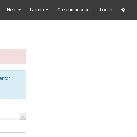
Help
Italiano
Crea un account
Log in
ventor