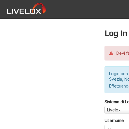
Log in
Devi fa
Login con 
Svezia, No
Effettuando
Sistema di L
Livelox
Username