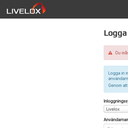
Logga 
Du måst
Logga in m
användarn
Genom att
Inloggnings
Livelox
Användarna