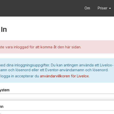
Om
Priser
in
e vara inloggad för att komma åt den här sidan.
ed dina inloggningsuppgifter. Du kan antingen använda ett Livelox-
amn och lösenord eller ett Eventor-användarnamn och lösenord.
 logga in accepterar du
användarvillkoren för Livelox
.
system
mn