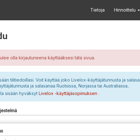
Tietoja
Hinnoittelu
du
ulee olla kirjautuneena käyttääksesi tätä sivua.
sään tilitiedoillasi. Voit käyttää joko Livelox-käyttäjätunnusta ja salasa
yttäjätunnusta ja salasanaa Ruotsissa, Norjassa tai Australiassa..
lla sisään hyväksyt
Livelox -käyttäjäsopimuksen
.
rjestelmä
us