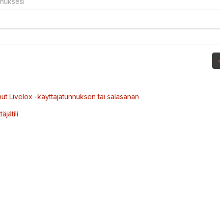
ut Livelox -käyttäjätunnuksen tai salasanan
äjätili