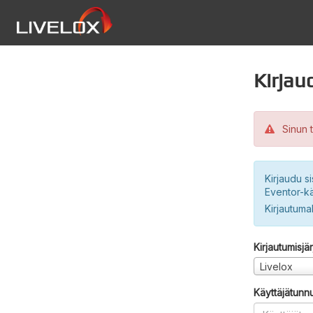
Kirjau
Sinun t
Kirjaudu si
Eventor-kä
Kirjautuma
Kirjautumisjä
Livelox
Käyttäjätunn