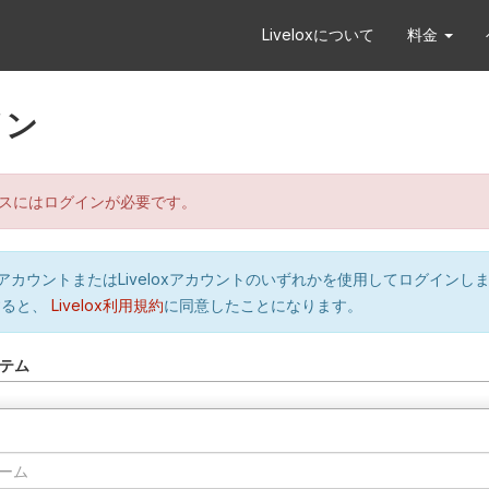
Liveloxについて
料金
イン
スにはログインが必要です。
orのアカウントまたはLiveloxアカウントのいずれかを使用してログインし
すると、
Livelox利用規約
に同意したことになります。
テム