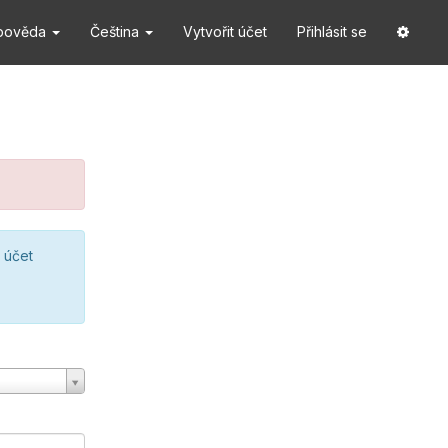
pověda
Čeština
Vytvořit účet
Přihlásit se
 účet