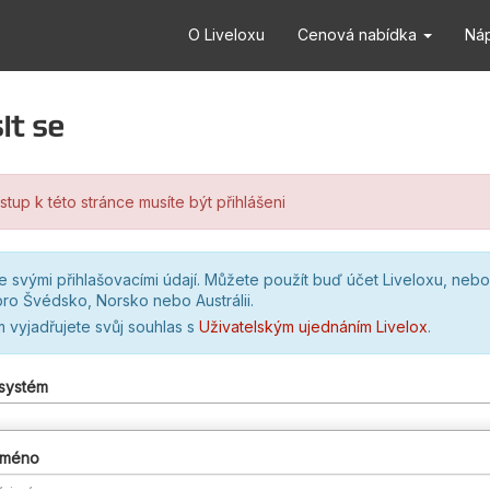
O Liveloxu
Cenová nabídka
Ná
it se
stup k této stránce musíte být přihlášeni
se svými přihlašovacími údají. Můžete použít buď účet Liveloxu, nebo
ro Švédsko, Norsko nebo Austrálii.
m vyjadřujete svůj souhlas s
Uživatelským ujednáním Livelox
.
 systém
 jméno