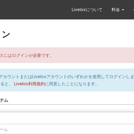
Liveloxについて
料金
イン
スにはログインが必要です。
orのアカウントまたはLiveloxアカウントのいずれかを使用してログインし
すると、
Livelox利用規約
に同意したことになります。
テム