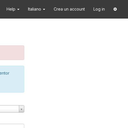
Help
Italiano
Crea un account
Log in
ventor