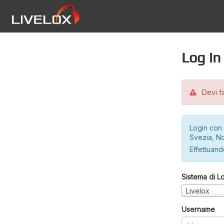
Log in
Devi fa
Login con 
Svezia, No
Effettuando
Sistema di L
Livelox
Username