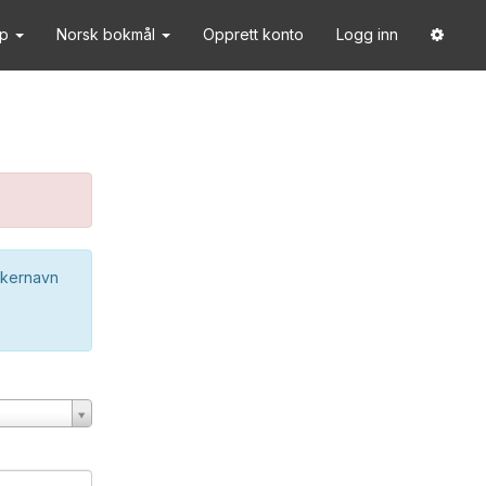
lp
Norsk bokmål
Opprett konto
Logg inn
ukernavn