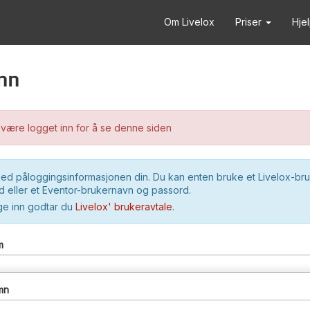
Om Livelox
Priser
Hje
nn
være logget inn for å se denne siden
ed påloggingsinformasjonen din. Du kan enten bruke et Livelox-br
 eller et Eventor-brukernavn og passord.
ge inn godtar du
Livelox' brukeravtale
.
m
mn