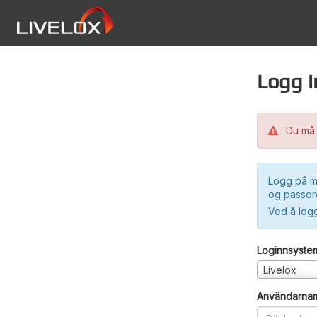
Logg i
Du må 
Logg på m
og passord
Ved å log
Loginnsyste
Livelox
Användarna