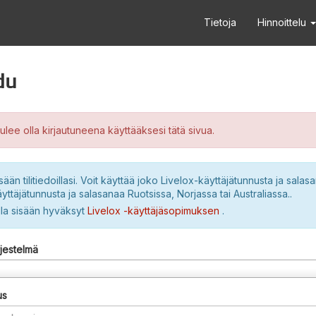
Tietoja
Hinnoittelu
du
ulee olla kirjautuneena käyttääksesi tätä sivua.
sään tilitiedoillasi. Voit käyttää joko Livelox-käyttäjätunnusta ja salasa
yttäjätunnusta ja salasanaa Ruotsissa, Norjassa tai Australiassa..
lla sisään hyväksyt
Livelox -käyttäjäsopimuksen
.
rjestelmä
us