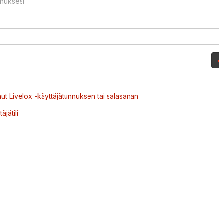
ut Livelox -käyttäjätunnuksen tai salasanan
äjätili