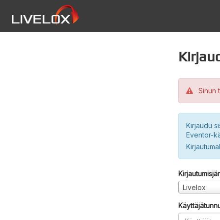
Kirjau
Sinun t
Kirjaudu si
Eventor-kä
Kirjautuma
Kirjautumisjä
Livelox
Käyttäjätunn