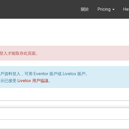
關於
Pricing
He
登入才能取存此頁面。
資料登入，可用 Eventor 賬戶或 Livelox 賬戶。
表示已接受
Livelox 用戶協議
。