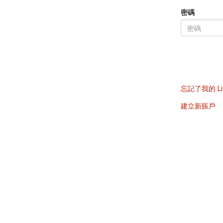
密碼
忘記了我的 Li
建立新賬戶