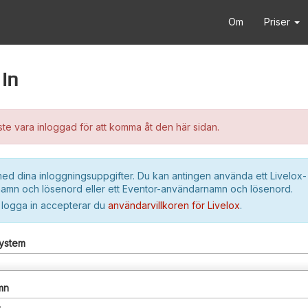
Om
Priser
in
e vara inloggad för att komma åt den här sidan.
ed dina inloggningsuppgifter. Du kan antingen använda ett Livelox-
amn och lösenord eller ett Eventor-användarnamn och lösenord.
 logga in accepterar du
användarvillkoren för Livelox
.
system
mn