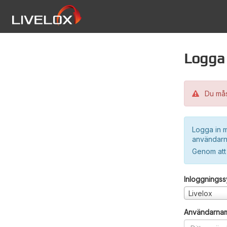
Logga 
Du måst
Logga in m
användarn
Genom att
Inloggnings
Livelox
Användarna