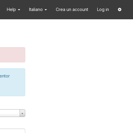
Help
Italiano
Crea un account
Log in
ventor