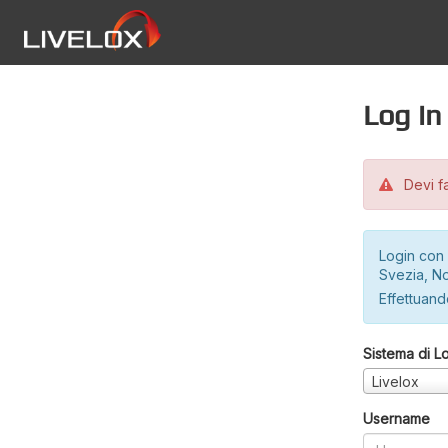
Log in
Devi fa
Login con 
Svezia, No
Effettuando
Sistema di L
Livelox
Username