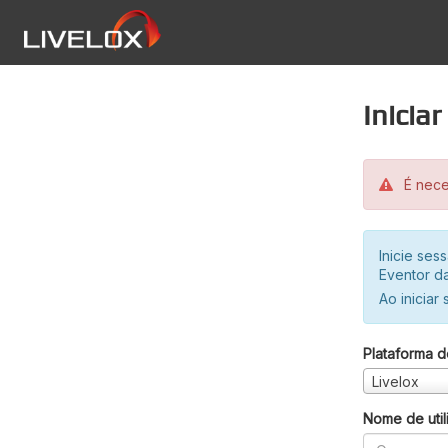
Inicia
É neces
Inicie se
Eventor da
Ao iniciar
Plataforma d
Livelox
Nome de util