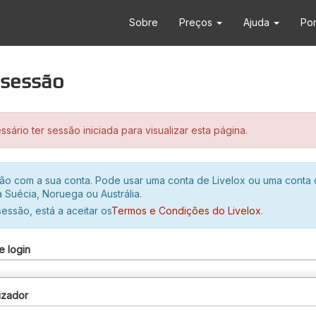
Sobre
Preços
Ajuda
Po
r sessão
sário ter sessão iniciada para visualizar esta página.
ssão com a sua conta. Pode usar uma conta de Livelox ou uma conta
 Suécia, Noruega ou Austrália.
 sessão, está a aceitar os
Termos e Condições do Livelox
.
e login
izador