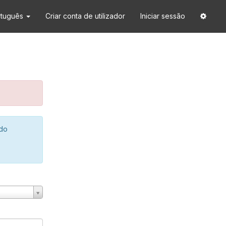
rtuguês
Criar conta de utilizador
Iniciar sessão
 do