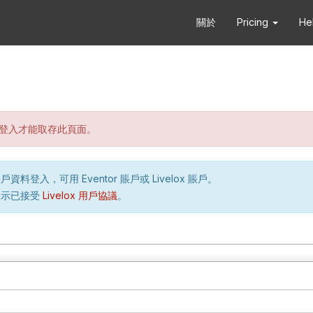
關於
Pricing
He
登入才能取存此頁面。
資料登入，可用 Eventor 賬戶或 Livelox 賬戶。
表示已接受
Livelox 用戶協議
。