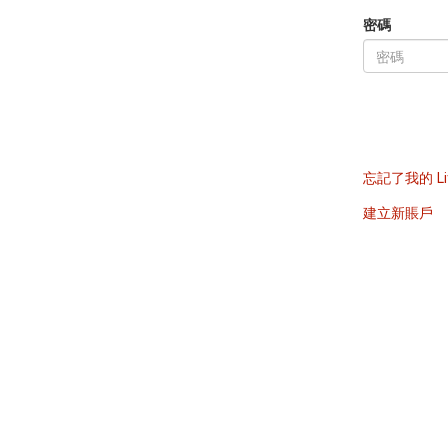
密碼
忘記了我的 Li
建立新賬戶