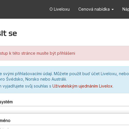
O Liveloxu
Cenová nabídka
Ná
it se
stup k této stránce musíte být přihlášeni
se svými přihlašovacími údají. Můžete použít buď účet Liveloxu, nebo
ro Švédsko, Norsko nebo Austrálii.
m vyjadřujete svůj souhlas s
Uživatelským ujednáním Livelox
.
 systém
 jméno