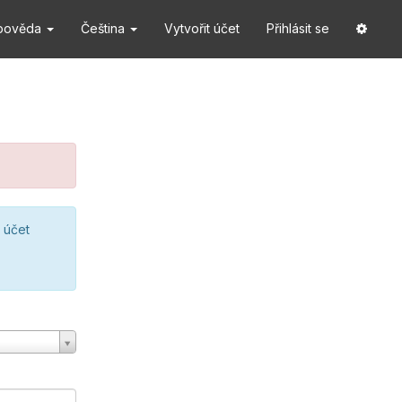
pověda
Čeština
Vytvořit účet
Přihlásit se
 účet