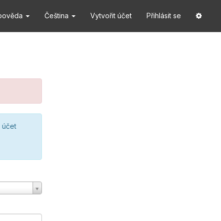
pověda
Čeština
Vytvořit účet
Přihlásit se
 účet