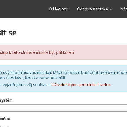
O Liveloxu
Cenová nabídka
Ná
it se
stup k této stránce musíte být přihlášeni
se svými přihlašovacími údají. Můžete použít buď účet Liveloxu, nebo
ro Švédsko, Norsko nebo Austrálii.
m vyjadřujete svůj souhlas s
Uživatelským ujednáním Livelox
.
 systém
 jméno