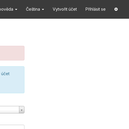
pověda
Čeština
Vytvořit účet
Přihlásit se
 účet