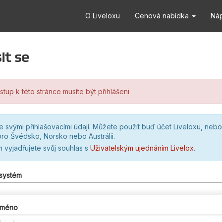
O Liveloxu
Cenová nabídka
Ná
it se
stup k této stránce musíte být přihlášeni
se svými přihlašovacími údají. Můžete použít buď účet Liveloxu, nebo
ro Švédsko, Norsko nebo Austrálii.
m vyjadřujete svůj souhlas s
Uživatelským ujednáním Livelox
.
 systém
 jméno