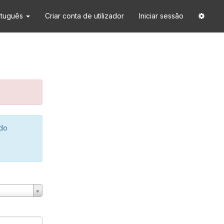
rtuguês
Criar conta de utilizador
Iniciar sessão
 do