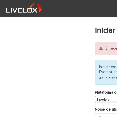
Inicia
É neces
Inicie se
Eventor da
Ao iniciar
Plataforma d
Livelox
Nome de util