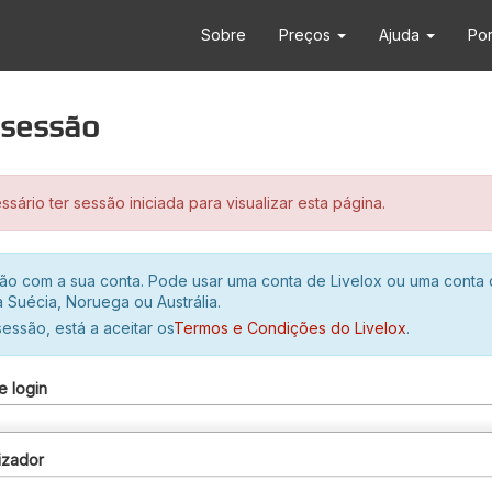
Sobre
Preços
Ajuda
Po
r sessão
sário ter sessão iniciada para visualizar esta página.
ssão com a sua conta. Pode usar uma conta de Livelox ou uma conta
 Suécia, Noruega ou Austrália.
 sessão, está a aceitar os
Termos e Condições do Livelox
.
e login
izador