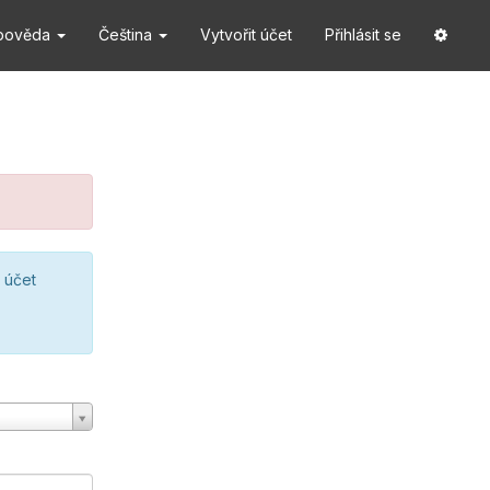
pověda
Čeština
Vytvořit účet
Přihlásit se
 účet