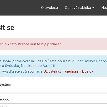
O Liveloxu
Cenová nabídka
Ná
it se
stup k této stránce musíte být přihlášeni
se svými přihlašovacími údají. Můžete použít buď účet Liveloxu, nebo
ro Švédsko, Norsko nebo Austrálii.
m vyjadřujete svůj souhlas s
Uživatelským ujednáním Livelox
.
 systém
 jméno