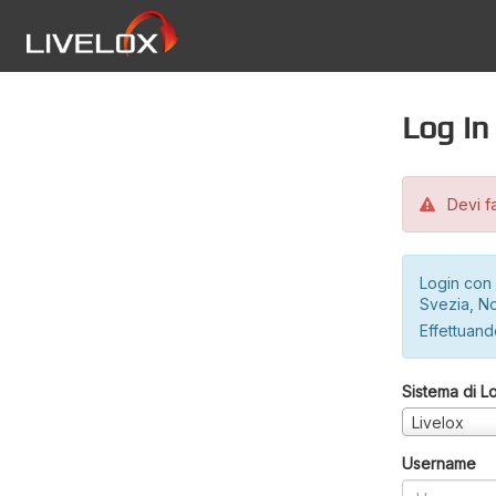
Log in
Devi fa
Login con 
Svezia, No
Effettuando
Sistema di L
Livelox
Username