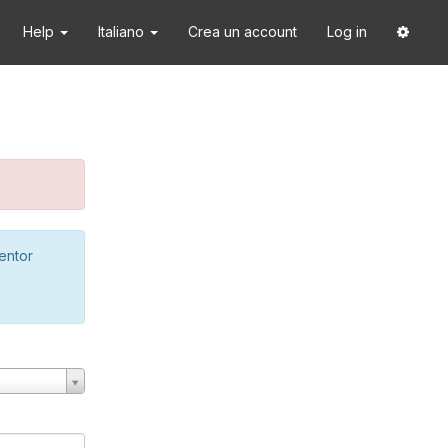
Help
Italiano
Crea un account
Log in
ventor