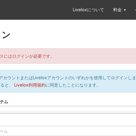
Liveloxについて
料金
イン
スにはログインが必要です。
orのアカウントまたはLiveloxアカウントのいずれかを使用してログインし
すると、
Livelox利用規約
に同意したことになります。
テム