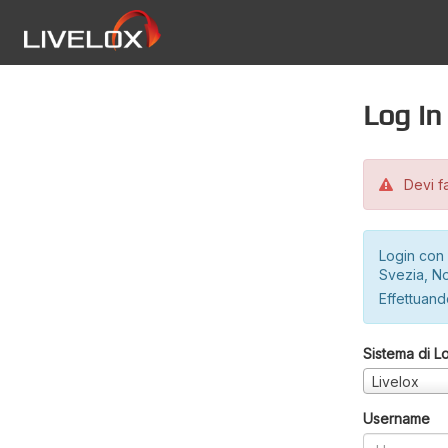
Log in
Devi fa
Login con 
Svezia, No
Effettuando
Sistema di L
Livelox
Username