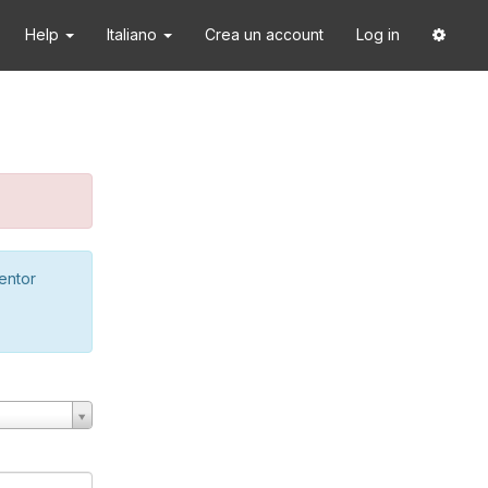
Help
Italiano
Crea un account
Log in
ventor