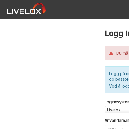
Logg i
Du må 
Logg på m
og passord
Ved å log
Loginnsyste
Livelox
Användarna