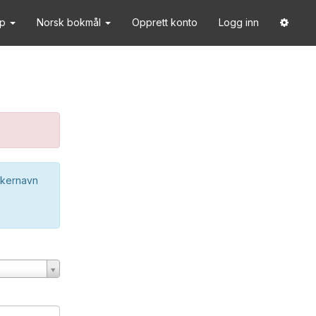
lp
Norsk bokmål
Opprett konto
Logg inn
ukernavn