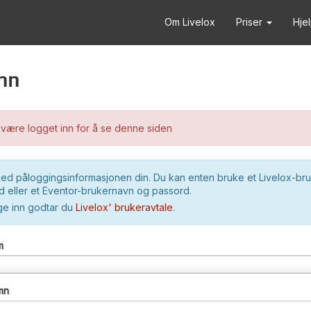
Om Livelox
Priser
Hje
nn
være logget inn for å se denne siden
ed påloggingsinformasjonen din. Du kan enten bruke et Livelox-br
 eller et Eventor-brukernavn og passord.
ge inn godtar du
Livelox' brukeravtale
.
m
mn